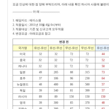
요금 인상에 대한 점 양해 부탁드리며, 아래 내용 확인 하시어 사용에 불편이
-------------------- 아 래 --------------------
1. 해당카드 : 에이스원
2. 적용일시 : 2011년 10월 4일 0시부터
3. 적용대상 : 기존 및 신규고객 모두적용
4. 변경요금 : 아래요금표 참고
변경 전
국가명
유선-유선
유선-무선
무선-유선
무선-무선
유선-유
미국
32
32
72
72
44
중국
32
32
72
72
52
캐나다
32
32
72
72
50
일본
49
285
88
315
73
호주
37
186
96
230
64
뉴질랜드
48
480
86
580
57
독일
39
340
81
399
57
러시아
89
89
150
150
150
영국
39
300
85
370
48
프랑스
40
300
87
370
62