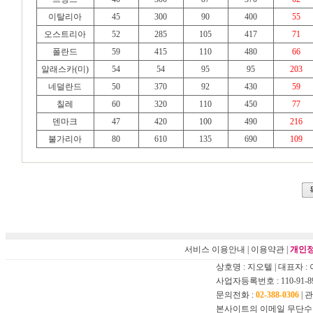
이탈리아
45
300
90
400
55
오스트리아
52
285
105
417
71
폴란드
59
415
110
480
66
알래스카(미)
54
54
95
95
203
네덜란드
50
370
92
430
59
칠레
60
320
110
450
77
덴마크
47
420
100
490
216
불가리아
80
610
135
690
109
서비스 이용안내
|
이용약관
|
개인정
상호명 : 지오텔 | 대표자 :
사업자등록번호 : 110-91-8
문의전화 :
02-388-0306
| 
본사이트의 이메일 무단수